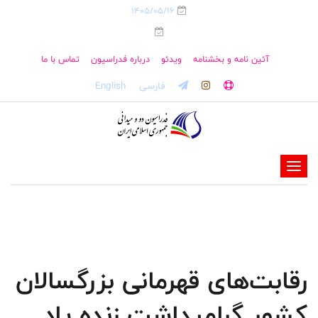
1405/05/16
آئین نامه و بخشنامه
ویدئو
درباره فدراسیون
تماس با ما
فارسی
English
-
-
-
-
-
رقابت‌های قهرمانی بزرگسالان
-
کشور گرامیداشت زنده یاد