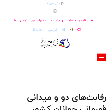
1405/05/19
آئین نامه و بخشنامه
ویدئو
درباره فدراسیون
تماس با ما
فارسی
English
-
-
-
-
-
رقابت‌های دو و میدانی
-
قهرمانی جوانان کشور