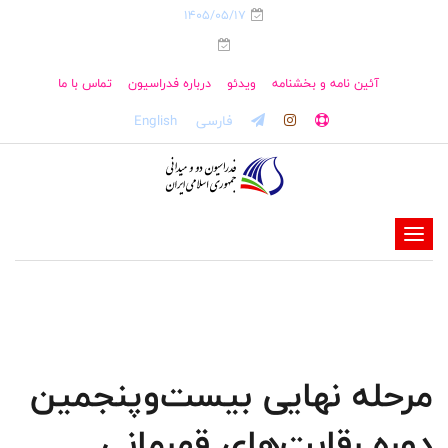
1405/05/17
آئین نامه و بخشنامه
ویدئو
درباره فدراسیون
تماس با ما
فارسی
English
-
-
-
-
-
مرحله نهایی بیست‌وپنجمین
-
دوره رقابت‌های قهرمانی