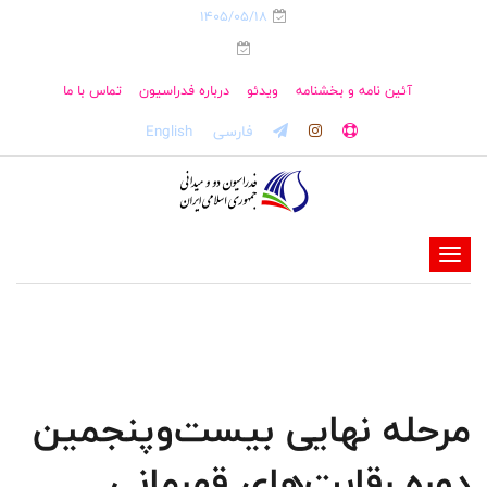
1405/05/18
آئین نامه و بخشنامه
ویدئو
درباره فدراسیون
تماس با ما
فارسی
English
-
-
-
-
-
مرحله نهایی بیست‌وپنجمین
-
دوره رقابت‌های قهرمانی