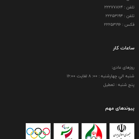
تلفن : 22277864
تلفن : 22253194
فکس : 22253196
ساعات کار
روزهای عادی:
شنبه الي چهارشنبه : 00: 8 لغايت 16:00
پنج شنبه : تعطیل
پیوندهای مهم