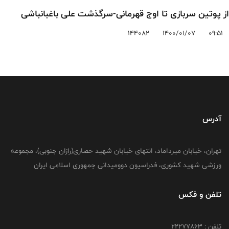
از پوتین سربازی تا اوج قهرمانی-سرگذشت علی باغبانباشی
144082
1400/01/07
09:51
آدرس
تهران، خیابان میرداماد، انتهای خیابان شهید حصاری(رازان جنوبی)، مجموعه
ورزشی شهید کشوری، فدراسیون دوومیدانی جمهوری اسلامی ایران
تلفن و فکس
تلفن : 22277863