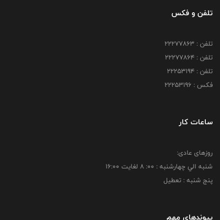
تلفن و فکس
تلفن : 22277863
تلفن : 22277864
تلفن : 22253194
فکس : 22253196
ساعات کار
روزهای عادی:
شنبه الي چهارشنبه : 00: 8 لغايت 16:00
پنج شنبه : تعطیل
پیوندهای مهم