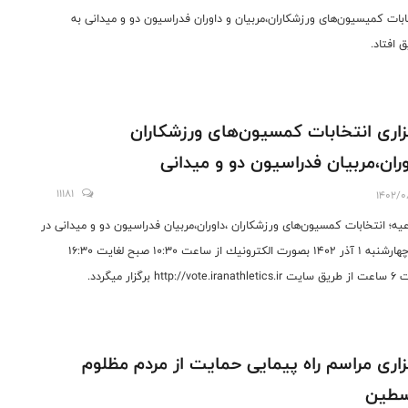
ابات کمیسیون‌های ورزشکاران،مربیان و داوران فدراسیون دو و میدانی به
 افتاد.
زاری انتخابات كمسيون‌های ورزشكاران
وران،مربيان فدراسیون دو و میدانی
11181
1402/0
عیه؛ انتخابات كمسيون‌های ورزشكاران ،داوران،مربيان فدراسیون دو و میدانی در
روز چهارشنبه ۱ آذر ١٤٠٢ بصورت الكترونيك از ساعت ۱۰:۳۰ صبح لغايت ۱۶:۳۰
بمدت ٦ ساعت از طريق سايت http://vote.iranathletics.ir برگزار ميگردد.
زاری مراسم راه پیمایی حمایت از مردم مظلوم
سطین