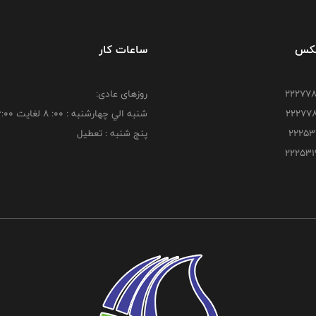
فکس
ساعات کار
روزهای عادی:
شنبه الي چهارشنبه : 00: 8 لغايت 16:00
پنج شنبه : تعطیل