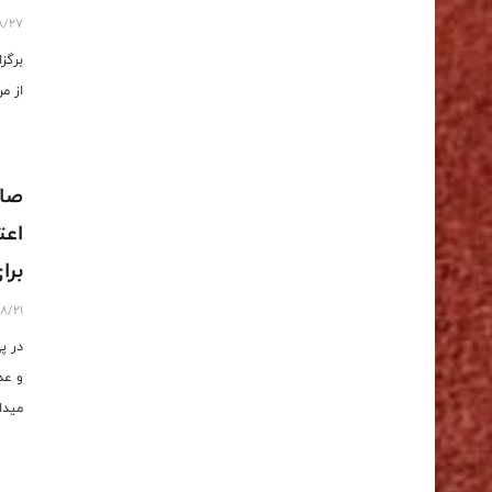
8/27
برگز
از م
صاب
اعت
برا
8/21
در پ
و عد
میدا