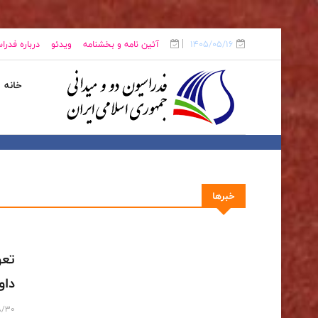
1405/05/16
آئین نامه و بخشنامه
ویدئو
درباره فدرا
خانه
خبرها
تعو
داو
8/30