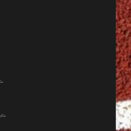
مک
مکان