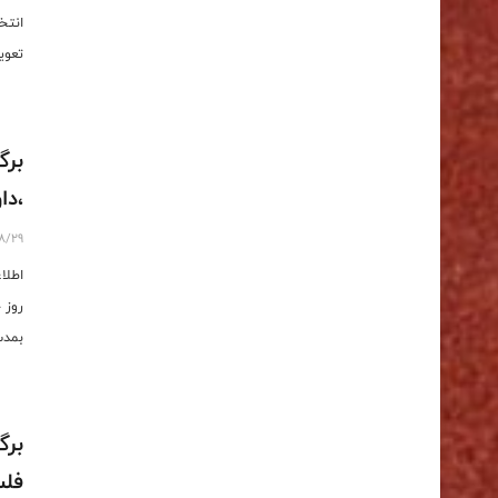
انتخ
تعویق
برگ
،دا
8/29
اطلا
@athletics_ira
برگ
فل