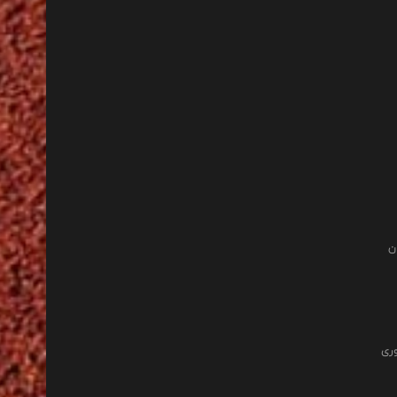
ن
وری