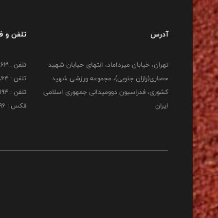
آدرس
تلفن و 
تهران، خیابان میرداماد، انتهای خیابان شهید
تلفن : 22277863
حصاری(رازان جنوبی)، مجموعه ورزشی شهید
تلفن : 22277864
کشوری، فدراسیون دوومیدانی جمهوری اسلامی
تلفن : 22253194
ایران
فکس : 22253196