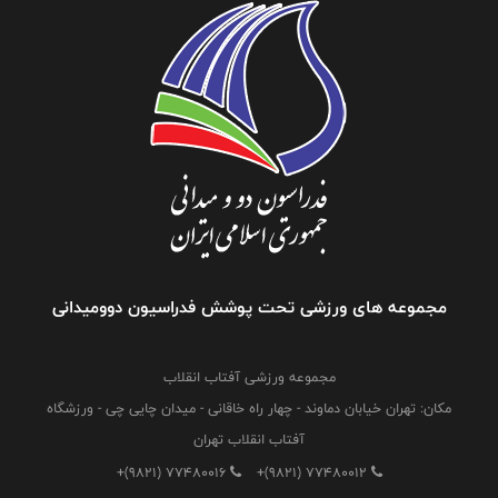
مجموعه های ورزشی تحت پوشش فدراسیون دوومیدانی
مجموعه ورزشی آفتاب انقلاب
مکان: تهران خیابان دماوند - چهار راه خاقانی - میدان چایی چی - ورزشگاه
آفتاب انقلاب تهران
+(9821) 77480016
+(9821) 77480012