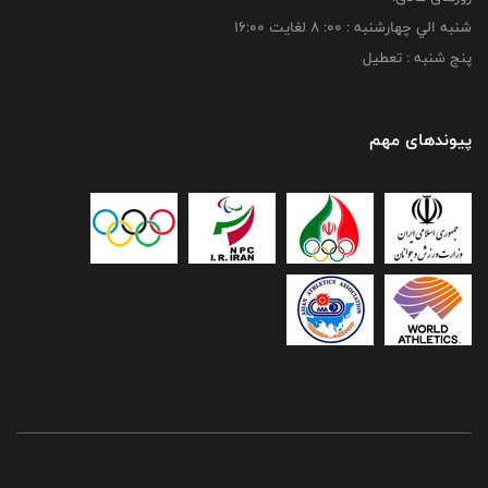
شنبه الي چهارشنبه : 00: 8 لغايت 16:00
پنج شنبه : تعطیل
پیوندهای مهم