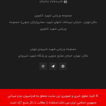
+(9821) 77480014
مجموعه ورزشی شهید کشوری
مکان:تهران ، خیابان میرداماد، انتهای شهید حصاری(رازان جنوبی)، مجموعه
ورزشی شهید کشوری
مجموعه ورزشی شهید شیرودی تهران
مکان: تهران، خیابان مفتح جنوبی، ورزشگاه شهید شیرودی
© کليه حقوق خبری و تصويری اين سايت متعلق به فدراسيون دو و میدانی
جمهوري اسلامي ايران می باشد.استفاده از مطالب با ذكر منبع آزاد است.