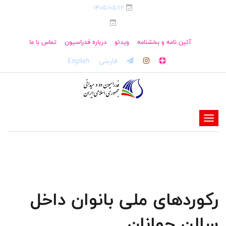
1405/05/16
آئین نامه و بخشنامه
ویدئو
درباره فدراسیون
تماس با ما
فارسی
English
-
-
-
-
-
رکوردهای ملی بانوان داخل
-
سالن جوانان