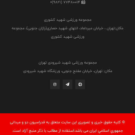
+(9821) 77480014
مجموعه ورزشی شهید کشوری
مکان:تهران ، خیابان میرداماد، انتهای شهید حصاری(رازان جنوبی)، مجموعه
ورزشی شهید کشوری
مجموعه ورزشی شهید شیرودی تهران
مکان: تهران، خیابان مفتح جنوبی، ورزشگاه شهید شیرودی
© کليه حقوق خبری و تصويری اين سايت متعلق به فدراسيون دو و میدانی
جمهوري اسلامي ايران می باشد.استفاده از مطالب با ذكر منبع آزاد است.