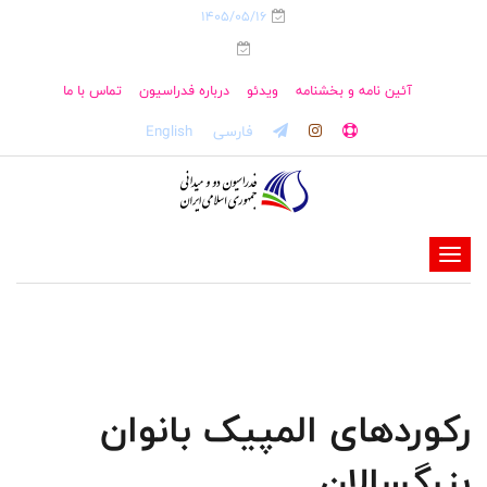
1405/05/16
آئین نامه و بخشنامه
ویدئو
درباره فدراسیون
تماس با ما
فارسی
English
-
-
-
-
-
رکوردهای المپیک بانوان
-
بزرگسالان