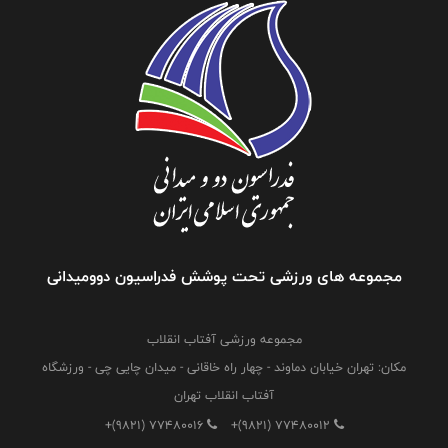
مجموعه های ورزشی تحت پوشش فدراسیون دوومیدانی
مجموعه ورزشی آفتاب انقلاب
مکان: تهران خیابان دماوند - چهار راه خاقانی - میدان چایی چی - ورزشگاه
آفتاب انقلاب تهران
+(9821) 77480016
+(9821) 77480012