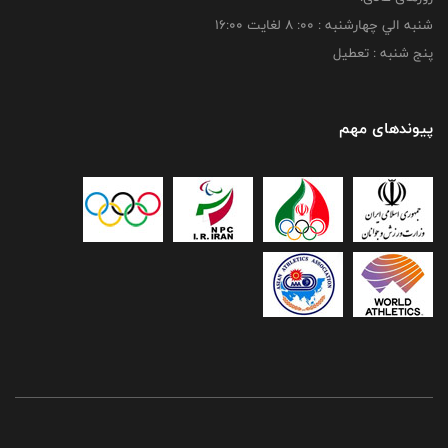
شنبه الي چهارشنبه : 00: 8 لغايت 16:00
پنج شنبه : تعطیل
پیوندهای مهم