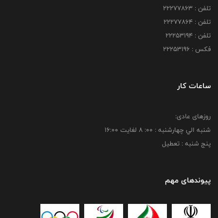
تلفن : 22277863
تلفن : 22277864
تلفن : 22253194
فکس : 22253196
ساعات کار
روزهای عادی:
شنبه الي چهارشنبه : 00: 8 لغايت 16:00
پنج شنبه : تعطیل
پیوندهای مهم