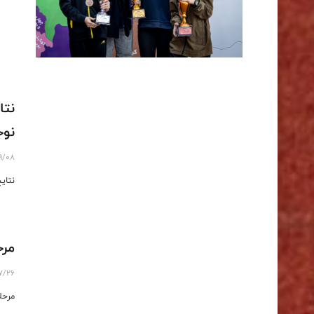
نتا
نوج
9/08
نتای
مرح
7/26
مرحل