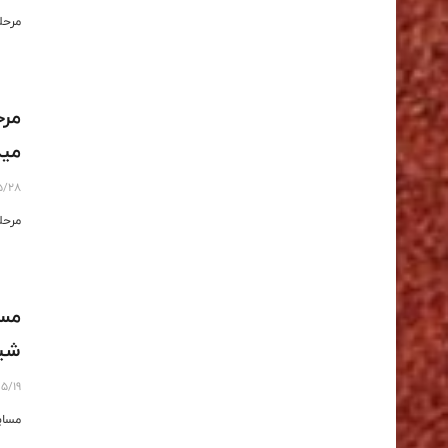
مرحل
مرح
مید
5/28
مرحل
مسا
شیر
5/19
مساب