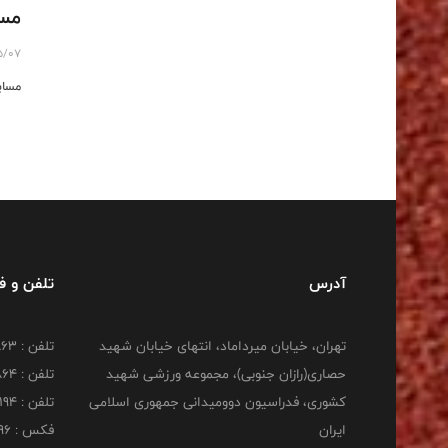
مسا
5/07
مساب
آدرس
تلفن و 
تهران، خیابان میرداماد، انتهای خیابان شهید
تلفن : 22277863
حصاری(رازان جنوبی)، مجموعه ورزشی شهید
تلفن : 22277864
کشوری، فدراسیون دوومیدانی جمهوری اسلامی
تلفن : 22253194
ایران
فکس : 22253196