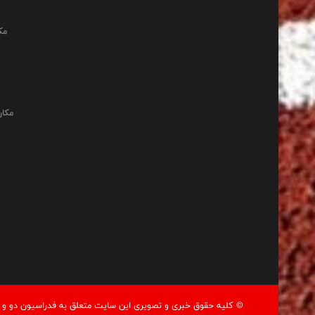
مک
مکان
© کليه حقوق خبری و تصويری اين سايت متعلق به فدراسيون دو و م