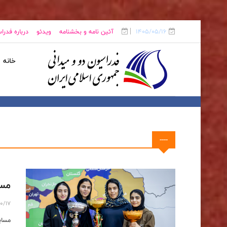
1405/05/16
آئین نامه و بخشنامه
ویدئو
درباره فدرا
خانه
----
مسا
10/17
مساب