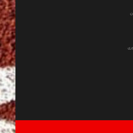
ن
وری