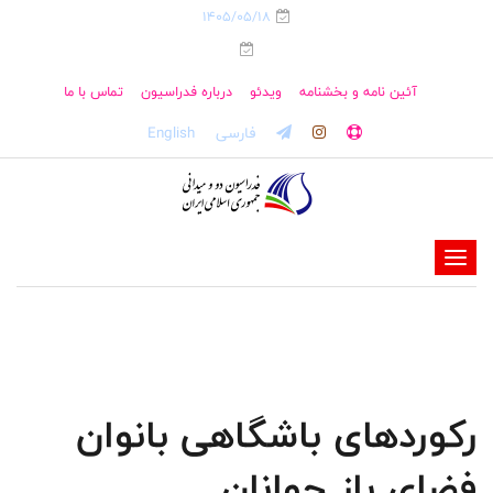
1405/05/18
آئین نامه و بخشنامه
ویدئو
درباره فدراسیون
تماس با ما
فارسی
English
-
-
-
-
-
رکوردهای باشگاهی بانوان
-
فضای باز جوانان