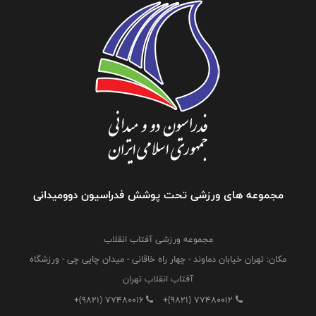
مجموعه های ورزشی تحت پوشش فدراسیون دوومیدانی
مجموعه ورزشی آفتاب انقلاب
مکان: تهران خیابان دماوند - چهار راه خاقانی - میدان چایی چی - ورزشگاه
آفتاب انقلاب تهران
+(9821) 77480016
+(9821) 77480012