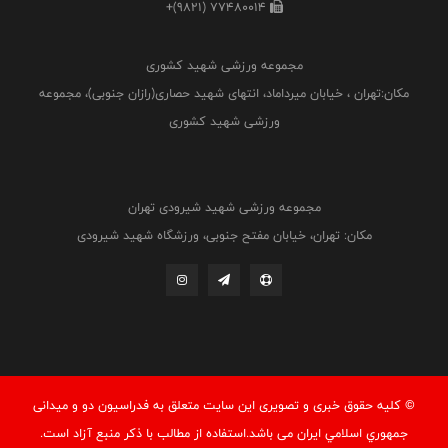
+(9821) 77480014
مجموعه ورزشی شهید کشوری
مکان:تهران ، خیابان میرداماد، انتهای شهید حصاری(رازان جنوبی)، مجموعه
ورزشی شهید کشوری
مجموعه ورزشی شهید شیرودی تهران
مکان: تهران، خیابان مفتح جنوبی، ورزشگاه شهید شیرودی
© کليه حقوق خبری و تصويری اين سايت متعلق به فدراسيون دو و میدانی
جمهوري اسلامي ايران می باشد.استفاده از مطالب با ذكر منبع آزاد است.