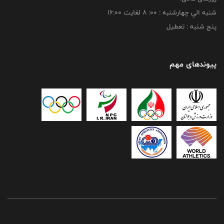
شنبه الي چهارشنبه : 00: 8 لغايت 16:00
پنج شنبه : تعطیل
پیوندهای مهم