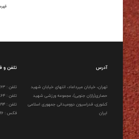
قهرم
آدرس
تلفن و 
تهران، خیابان میرداماد، انتهای خیابان شهید
تلفن : 22277863
حصاری(رازان جنوبی)، مجموعه ورزشی شهید
تلفن : 22277864
کشوری، فدراسیون دوومیدانی جمهوری اسلامی
تلفن : 22253194
ایران
فکس : 22253196