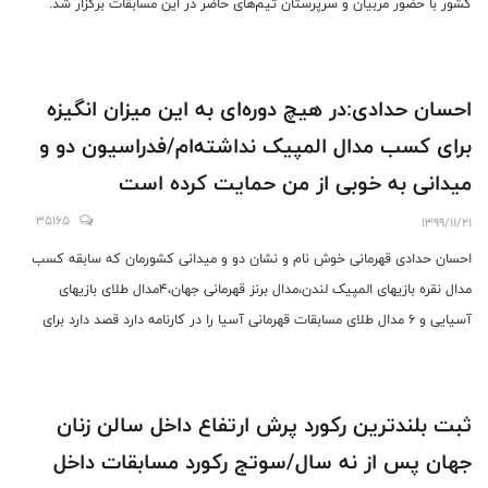
کشور با حضور مربیان و سرپرستان تیم‌های حاضر در این مسابقات برگزار شد.
احسان حدادی:در هیچ دوره‌ای به این میزان انگیزه
برای کسب مدال المپیک نداشته‌ام/فدراسیون دو و
میدانی به خوبی از من حمایت کرده است
35165
1399/11/21
احسان حدادی قهرمانی خوش نام و نشان دو و میدانی کشورمان که سابقه کسب
مدال نقره بازیهای المپیک لندن،مدال برنز قهرمانی جهان،۴مدال طلای بازیهای
آسیایی و ۶ مدال طلای مسابقات قهرمانی آسیا را در کارنامه دارد قصد دارد برای
ادامه روند آماده‌سازی خود به منظور حضوری مقتدرانه در المپیک توکیو به کشور
آمریکا سفر کند و تمرینات خود را زیر نظر مک ویلکینز در این کشور ادامه دهد.
ثبت بلندترین رکورد پرش ارتفاع داخل سالن زنان
جهان پس از نه سال/سوتج رکورد مسابقات داخل