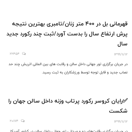
قهرمانی بل در ۴۰۰ متر زنان/تامبری بهترین نتیجه
پرش ارتفاع سال را بدست آورد/ثبت چند رکورد جدید
سال
22454
1399/11/12
در جریان برگزاری تور جهانی داخل سالن و رقابت های بین المللی اتریش چند حد
نصاب جدید و قابل توجه توسط ورزشکاران به ثبت رسید.
✅رایان کروسر رکورد پرتاب وزنه داخل سالن جهان را
شکست
20174
1399/11/12
در جریان برگزاری رقابت‌های دو و میدانی تور جهانی داخل سالن در کشور آمریکا