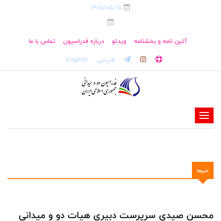
1405/05/15
آئین نامه و بخشنامه
ویدئو
درباره فدراسیون
تماس با ما
فارسی
English
-
-
-
-
خبرها
-
-
محسن صیدی سرپرست دبیری هیات دو و میدانی