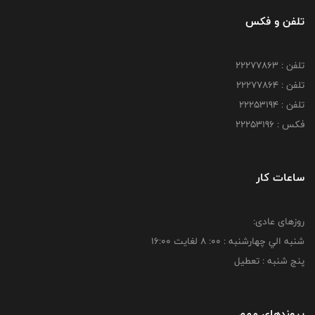
تلفن و فکس
تلفن : 22277863
تلفن : 22277864
تلفن : 22253194
فکس : 22253196
ساعات کار
روزهای عادی:
شنبه الي چهارشنبه : 00: 8 لغايت 16:00
پنج شنبه : تعطیل
پیوندهای مهم