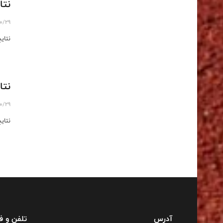
نتا
10/29
نتای
نتا
10/29
نتای
آدرس
تلفن و 