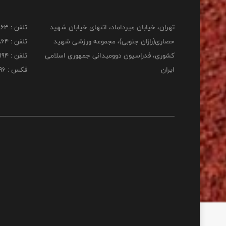
تهران، خیابان میرداماد، انتهای خیابان شهید
تلفن : 22277863
حصاری(رازان جنوبی)، مجموعه ورزشی شهید
تلفن : 22277864
کشوری، فدراسیون دوومیدانی جمهوری اسلامی
تلفن : 22253194
ایران
فکس : 22253196