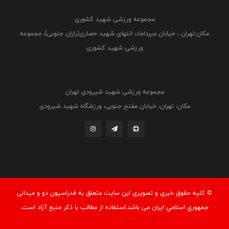
مجموعه ورزشی شهید کشوری
مکان:تهران ، خیابان میرداماد، انتهای شهید حصاری(رازان جنوبی)، مجموعه
ورزشی شهید کشوری
مجموعه ورزشی شهید شیرودی تهران
مکان: تهران، خیابان مفتح جنوبی، ورزشگاه شهید شیرودی
© کليه حقوق خبری و تصويری اين سايت متعلق به فدراسيون دو و میدانی
جمهوري اسلامي ايران می باشد.استفاده از مطالب با ذكر منبع آزاد است.