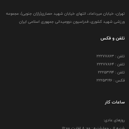
تهران، خیابان میرداماد، انتهای خیابان شهید حصاری(رازان جنوبی)، مجموعه
ورزشی شهید کشوری، فدراسیون دوومیدانی جمهوری اسلامی ایران
تلفن و فکس
تلفن : 22277863
تلفن : 22277864
تلفن : 22253194
فکس : 22253196
ساعات کار
روزهای عادی:
شنبه الي چهارشنبه : 00: 8 لغايت 16:00