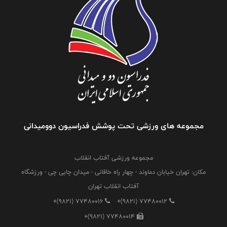
مجموعه های ورزشی تحت پوشش فدراسیون دوومیدانی
مجموعه ورزشی آفتاب انقلاب
مکان: تهران خیابان دماوند - چهار راه خاقانی - میدان چایی چی - ورزشگاه
آفتاب انقلاب تهران
+(9821) 77480016
+(9821) 77480012
+(9821) 77480014