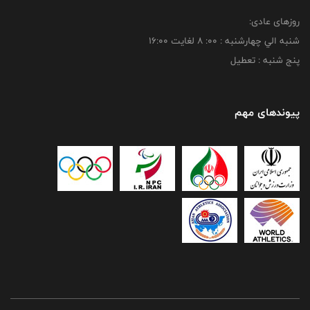
روزهای عادی:
شنبه الي چهارشنبه : 00: 8 لغايت 16:00
پنج شنبه : تعطیل
پیوندهای مهم