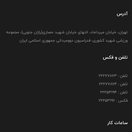
آدرس
تهران، خیابان میرداماد، انتهای خیابان شهید حصاری(رازان جنوبی)، مجموعه
ورزشی شهید کشوری، فدراسیون دوومیدانی جمهوری اسلامی ایران
تلفن و فکس
تلفن : 22277863
تلفن : 22277864
تلفن : 22253194
فکس : 22253196
ساعات کار