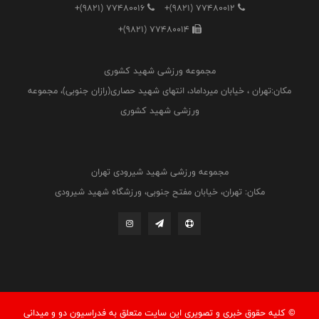
+(9821) 77480016
+(9821) 77480012
+(9821) 77480014
مجموعه ورزشی شهید کشوری
مکان:تهران ، خیابان میرداماد، انتهای شهید حصاری(رازان جنوبی)، مجموعه
ورزشی شهید کشوری
مجموعه ورزشی شهید شیرودی تهران
مکان: تهران، خیابان مفتح جنوبی، ورزشگاه شهید شیرودی
© کليه حقوق خبری و تصويری اين سايت متعلق به فدراسيون دو و میدانی