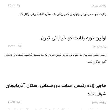
25910
1400/08/30
رقابت دو صحرانوردی جایزه بزرگ ورزقان با معرفی نفرات برتر برگزار شد.
اولین دوره رقابت دو خیابانی تبریز
26732
1400/08/15
اولین دوره مسابقه دو خیابانی تبریز صبح امروز به مناسبت گرامیداشت روز دانش
آموز برگزار شد.
حاجی زاده رئیس هیات دوومیدانی استان آذربایجان
شرقی شد
38919
1399/03/27