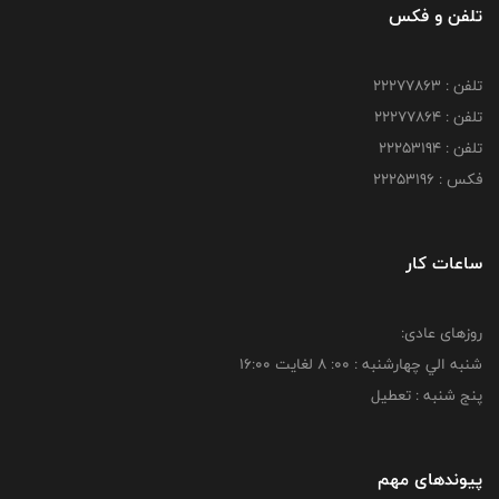
تلفن و فکس
تلفن : 22277863
تلفن : 22277864
تلفن : 22253194
فکس : 22253196
ساعات کار
روزهای عادی:
شنبه الي چهارشنبه : 00: 8 لغايت 16:00
پنج شنبه : تعطیل
پیوندهای مهم