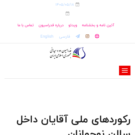
1405/05/18
آئین نامه و بخشنامه
ویدئو
درباره فدراسیون
تماس با ما
فارسی
English
-
-
-
-
-
رکوردهای ملی آقایان داخل
-
سالن نوجوانان