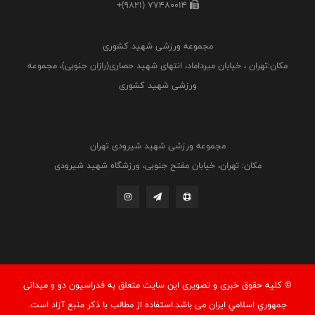
+(9821) 77480014
مجموعه ورزشی شهید کشوری
مکان:تهران ، خیابان میرداماد، انتهای شهید حصاری(رازان جنوبی)، مجموعه
ورزشی شهید کشوری
مجموعه ورزشی شهید شیرودی تهران
مکان: تهران، خیابان مفتح جنوبی، ورزشگاه شهید شیرودی
© کليه حقوق خبری و تصويری اين سايت متعلق به فدراسيون دو و میدانی
جمهوري اسلامي ايران می باشد.استفاده از مطالب با ذكر منبع آزاد است.