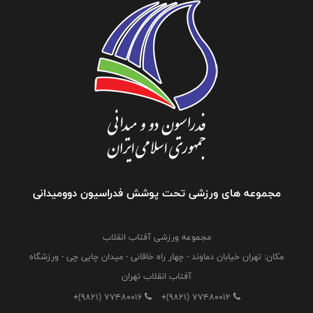
مجموعه های ورزشی تحت پوشش فدراسیون دوومیدانی
مجموعه ورزشی آفتاب انقلاب
مکان: تهران خیابان دماوند - چهار راه خاقانی - میدان چایی چی - ورزشگاه
آفتاب انقلاب تهران
+(9821) 77480016
+(9821) 77480012