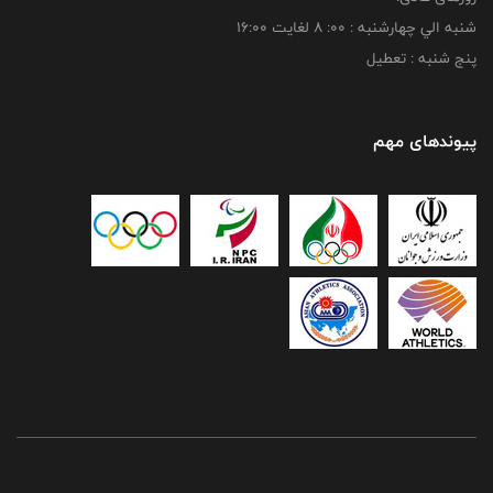
شنبه الي چهارشنبه : 00: 8 لغايت 16:00
پنج شنبه : تعطیل
پیوندهای مهم