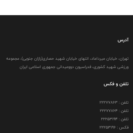
آدرس
تهران، خیابان میرداماد، انتهای خیابان شهید حصاری(رازان جنوبی)، مجموعه
ورزشی شهید کشوری، فدراسیون دوومیدانی جمهوری اسلامی ایران
تلفن و فکس
تلفن : 22277863
تلفن : 22277864
تلفن : 22253194
فکس : 22253196