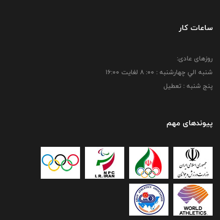
ساعات کار
روزهای عادی:
شنبه الي چهارشنبه : 00: 8 لغايت 16:00
پنج شنبه : تعطیل
پیوندهای مهم