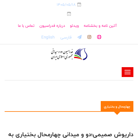
1405/05/18
آئین نامه و بخشنامه
ویدئو
درباره فدراسیون
تماس با ما
فارسی
English
-
-
-
-
چهارمحال و بختياري
-
-
داریوش صمیمی؛دو و میدانی چهارمحال بختیاری به