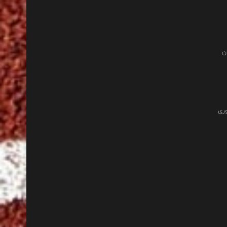
ن
وری