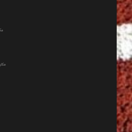
مک
مکان