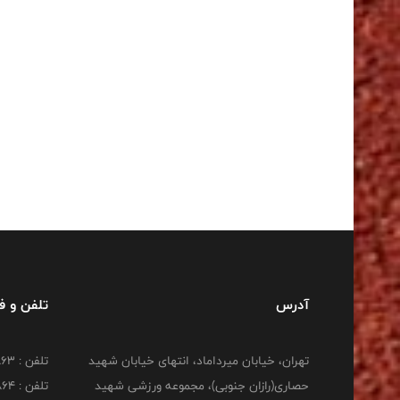
آدرس
تلفن و 
تهران، خیابان میرداماد، انتهای خیابان شهید
تلفن : 22277863
حصاری(رازان جنوبی)، مجموعه ورزشی شهید
تلفن : 22277864