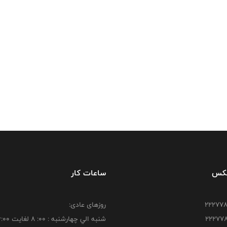
فکس
ساعات کار
روزهای عادی:
شنبه الي چهارشنبه : 00: 8 لغايت 16:00