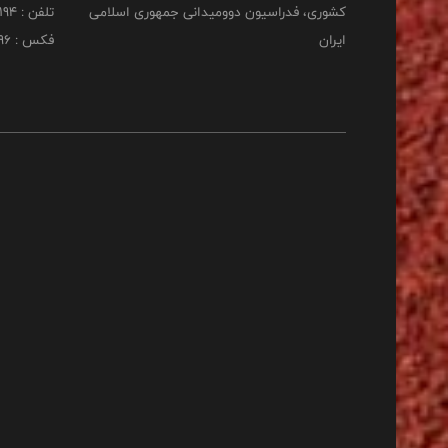
کشوری، فدراسیون دوومیدانی جمهوری اسلامی
تلفن : 22253194
ایران
فکس : 22253196