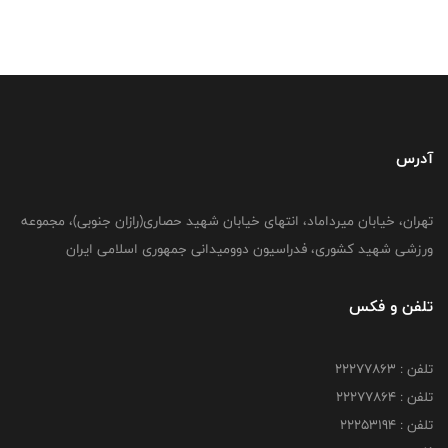
آدرس
تهران، خیابان میرداماد، انتهای خیابان شهید حصاری(رازان جنوبی)، مجموعه
ورزشی شهید کشوری، فدراسیون دوومیدانی جمهوری اسلامی ایران
تلفن و فکس
تلفن : 22277863
تلفن : 22277864
تلفن : 22253194