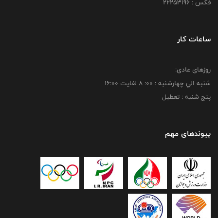
فکس : 22253196
ساعات کار
روزهای عادی:
شنبه الي چهارشنبه : 00: 8 لغايت 16:00
پنج شنبه : تعطیل
پیوندهای مهم