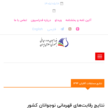
1405/05/16
آئین نامه و بخشنامه
ویدئو
درباره فدراسیون
تماس با ما
فارسی
English
-
-
-
-
نتایج مسابقات آقایان 1394
-
-
نتایج رقابت‌های قهرمانی نوجوانان کشور