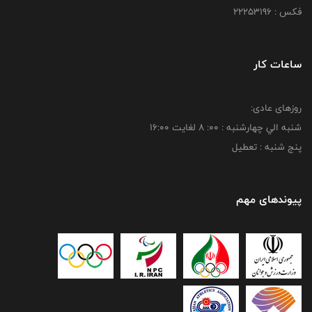
فکس : 22253196
ساعات کار
روزهای عادی:
شنبه الي چهارشنبه : 00: 8 لغايت 16:00
پنج شنبه : تعطیل
پیوندهای مهم