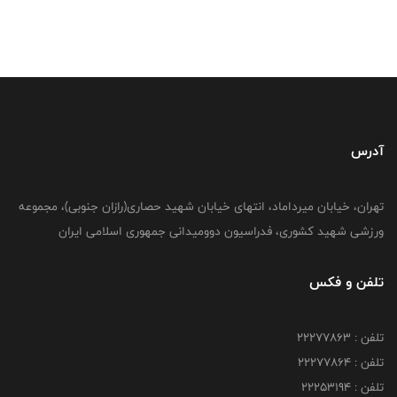
آدرس
تهران، خیابان میرداماد، انتهای خیابان شهید حصاری(رازان جنوبی)، مجموعه
ورزشی شهید کشوری، فدراسیون دوومیدانی جمهوری اسلامی ایران
تلفن و فکس
تلفن : 22277863
تلفن : 22277864
تلفن : 22253194