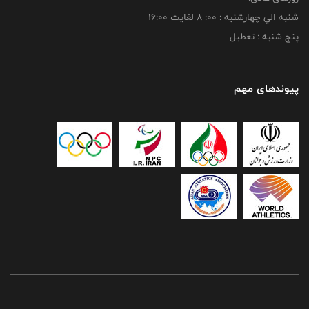
شنبه الي چهارشنبه : 00: 8 لغايت 16:00
پنج شنبه : تعطیل
پیوندهای مهم