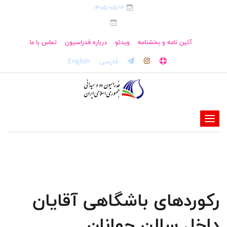
1405/05/16
آئین نامه و بخشنامه
ویدئو
درباره فدراسیون
تماس با ما
فارسی
English
-
-
-
-
-
رکوردهای باشگاهی آقایان
-
داخل سالن جوانان