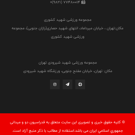
+(9821) 77480014
مجموعه ورزشی شهید کشوری
مکان:تهران ، خیابان میرداماد، انتهای شهید حصاری(رازان جنوبی)، مجموعه
ورزشی شهید کشوری
مجموعه ورزشی شهید شیرودی تهران
مکان: تهران، خیابان مفتح جنوبی، ورزشگاه شهید شیرودی
© کليه حقوق خبری و تصويری اين سايت متعلق به فدراسيون دو و میدانی
جمهوري اسلامي ايران می باشد.استفاده از مطالب با ذكر منبع آزاد است.