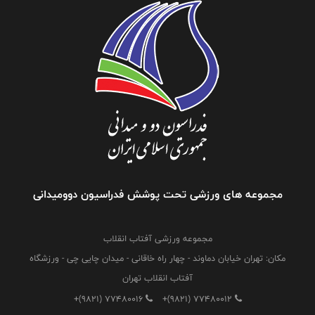
مجموعه های ورزشی تحت پوشش فدراسیون دوومیدانی
مجموعه ورزشی آفتاب انقلاب
مکان: تهران خیابان دماوند - چهار راه خاقانی - میدان چایی چی - ورزشگاه
آفتاب انقلاب تهران
+(9821) 77480016
+(9821) 77480012