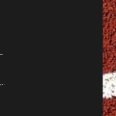
مک
مکان