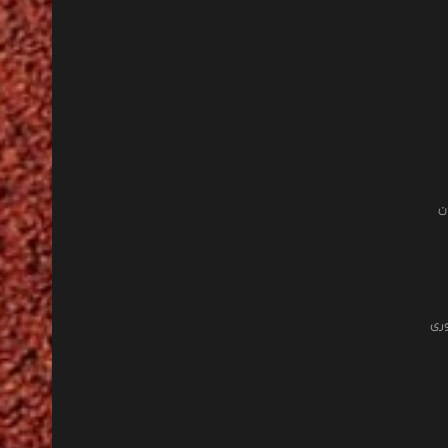
ن
وری