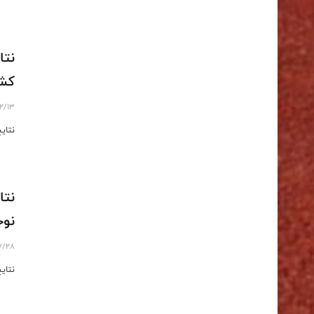
نتا
کش
12/13
نتای
نتا
نوج
7/28
نتای