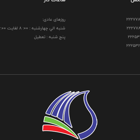
روزهای عادی:
شنبه الي چهارشنبه : 00: 8 لغايت 16:00
پنج شنبه : تعطیل