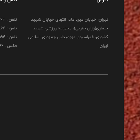
تهران، خیابان میرداماد، انتهای خیابان شهید
تلفن : 22277863
حصاری(رازان جنوبی)، مجموعه ورزشی شهید
تلفن : 22277864
کشوری، فدراسیون دوومیدانی جمهوری اسلامی
تلفن : 22253194
ایران
فکس : 22253196