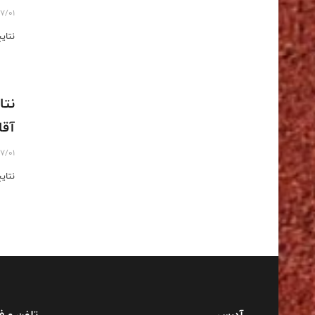
7/01
نتای
نتا
آقا
7/01
نتای
آدرس
تلفن و 