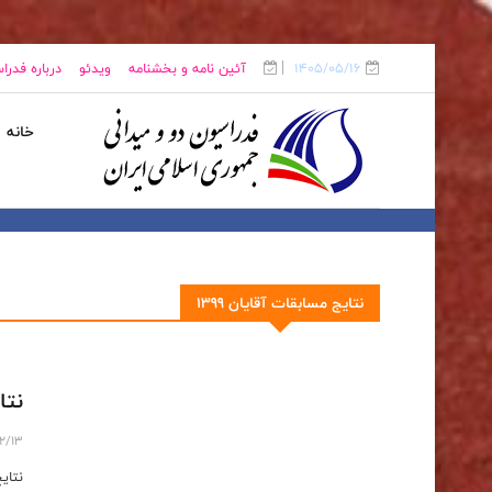
1405/05/16
آئین نامه و بخشنامه
ویدئو
درباره فدرا
خانه
نتایج مسابقات آقایان 1399
نتا
12/13
نتای