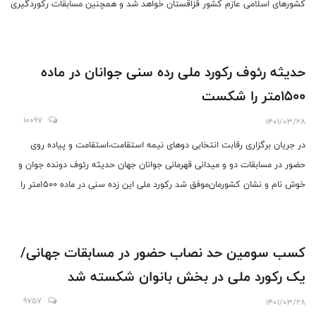
کشورهای اسلامی عازم کشور قزاقستان خواهد شد و همچنین مسابقات رکوردگیری
در داخل کشور برای سایر ورزشکارانی که شانس عضویت در ترکیب تیم ملی
بزرگسالان و همچنین حدنصاب ورودی جوانان جهان را دارند برگزار خواهیم کرد.
حدیثه رئوف رکورد ملی رده سنی جوانان در ماده
۱۵۰۰متر را شکست
10097
1401/03/28
در جریان برگزاری رقابت انتخابی دوهای نیمه استقامت،استقامت و پیاده روی
حضور در مسابقات دو و میدانی قهرمانی جوانان جهان حدیثه رئوف دونده جوان و
خوش نام و نشان کشورمان‌موفق شد رکورد ملی این زده سنی در ماده ۱۵۰۰متر را
ارتقاء دهد.
کسب سومین حد نصاب حضور در مسابقات جهانی/
یک رکورد ملی در بخش بانوان شکسته شد
9757
1401/03/28