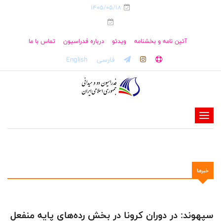
1405/05/18
آئین نامه و بخشنامه
ویدئو
درباره فدراسیون
تماس با ما
فارسی
English
-
-
-
-
خبرها
-
-
سپهوند: در دوران کرونا در بخش رده‌های پایه منفعل