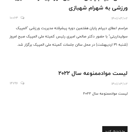
ورزشی به شهرام شهبازی
10064
1401/03/02
مراسم اعطای دیپلم پایان هفتمین دوره پیشرفته مدیریت ورزشی "المپیک
سولیداریتی" با حضور دکتر صالحی امیری رئیس کمیته ملی المپیک صبح امروز
(شنبه ۳۱ اردیبهشت) در محل سالن جلسات کمیته ملی المپیک برگزار شد.
لیست موادممنوعه سال 2022
14796
1401/03/02
لیست موادممنوعه سال 2022
ما را دنبال کنید