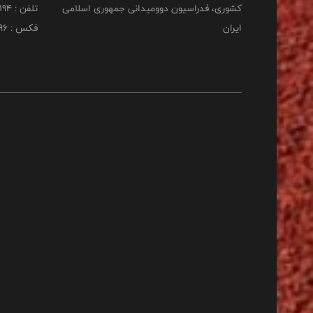
کشوری، فدراسیون دوومیدانی جمهوری اسلامی
تلفن : 22253194
ایران
فکس : 22253196