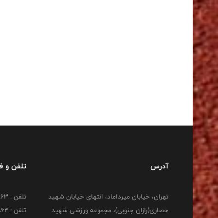
آدرس
تلفن و 
تهران، خیابان میرداماد، انتهای خیابان شهید
تلفن : 22277863
حصاری(رازان جنوبی)، مجموعه ورزشی شهید
تلفن : 22277864