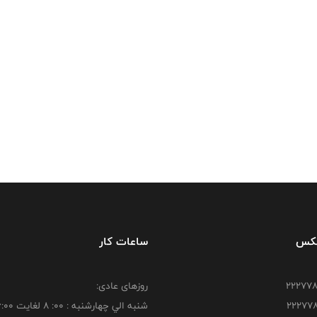
فکس
ساعات کار
روزهای عادی:
شنبه الي چهارشنبه : 00: 8 لغايت 16:00