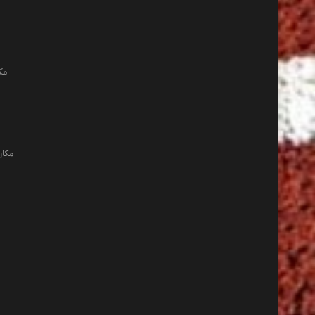
مک
مکان