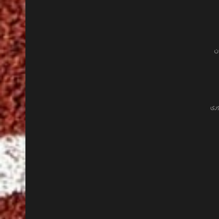
ن
وری