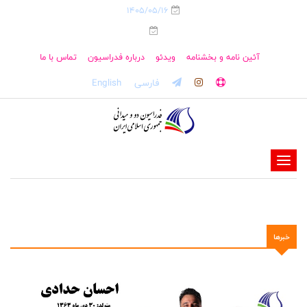
1405/05/16
آئین نامه و بخشنامه
ویدئو
درباره فدراسیون
تماس با ما
فارسی
English
-
-
-
-
خبرها
-
-