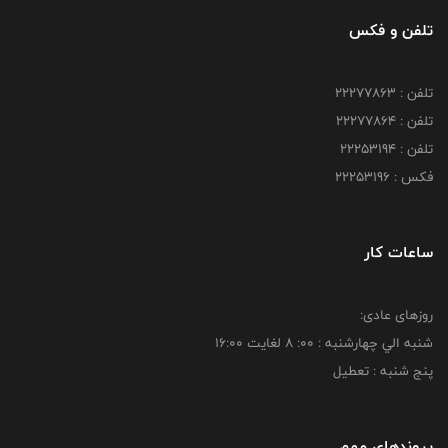
تلفن و فکس
تلفن : 22277863
تلفن : 22277864
تلفن : 22253194
فکس : 22253196
ساعات کار
روزهای عادی:
شنبه الي چهارشنبه : 00: 8 لغايت 16:00
پنج شنبه : تعطیل
پیوندهای مهم