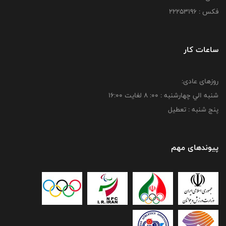
فکس : 22253196
ساعات کار
روزهای عادی:
شنبه الي چهارشنبه : 00: 8 لغايت 16:00
پنج شنبه : تعطیل
پیوندهای مهم