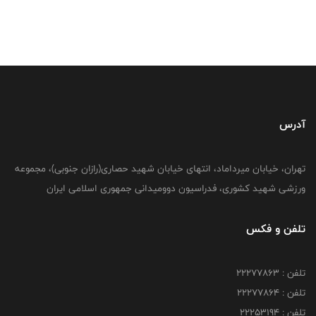
آدرس
تهران، خیابان میرداماد، انتهای خیابان شهید حصاری(رازان جنوبی)، مجموعه
ورزشی شهید کشوری، فدراسیون دوومیدانی جمهوری اسلامی ایران
تلفن و فکس
تلفن : 22277863
تلفن : 22277864
تلفن : 22253194