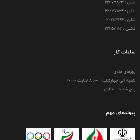
تلفن : 22277863
تلفن : 22277864
تلفن : 22253194
فکس : 22253196
ساعات کار
روزهای عادی:
شنبه الي چهارشنبه : 00: 8 لغايت 16:00
پنج شنبه : تعطیل
پیوندهای مهم