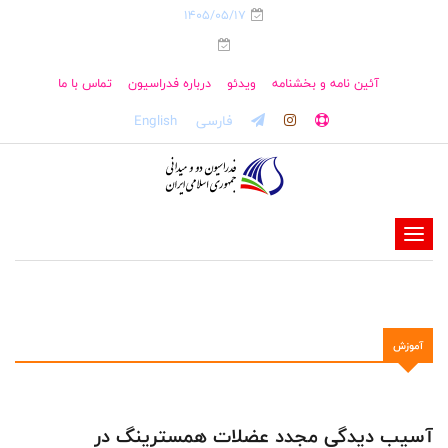
1405/05/17
آئین نامه و بخشنامه
ویدئو
درباره فدراسیون
تماس با ما
فارسی
English
-
-
-
-
آموزش
-
-
آسیب دیدگی مجدد عضلات همسترینگ در