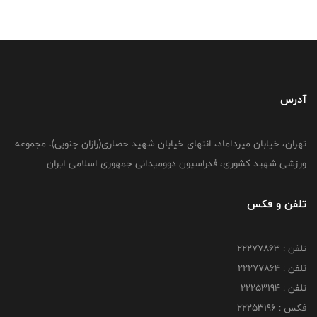
آدرس
تهران، خیابان میرداماد، انتهای خیابان شهید حصاری(رازان جنوبی)، مجموعه
ورزشی شهید کشوری، فدراسیون دوومیدانی جمهوری اسلامی ایران
تلفن و فکس
تلفن : 22277863
تلفن : 22277864
تلفن : 22253194
فکس : 22253196