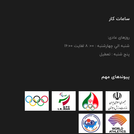
ساعات کار
روزهای عادی:
شنبه الي چهارشنبه : 00: 8 لغايت 16:00
پنج شنبه : تعطیل
پیوندهای مهم