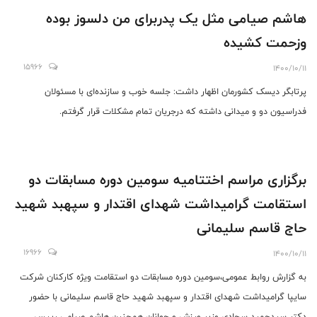
هاشم صیامی مثل یک پدربرای من دلسوز بوده
وزحمت کشیده
15966
1400/10/11
پرتابگر دیسک کشورمان اظهار داشت: جلسه خوب و سازنده‌ای با مسئولان
فدراسیون دو و میدانی داشته که درجریان تمام مشکلات قرار گرفتم.
برگزاری مراسم اختتامیه سومین دوره مسابقات دو
استقامت گرامیداشت شهدای اقتدار و سپهبد شهید
حاج قاسم سلیمانی
16966
1400/10/11
به گزارش روابط عمومی،سومین دوره مسابقات دو استقامت ویژه کارکنان شرکت
سایپا گرامیداشت شهدای اقتدار و سپهبد شهید حاج قاسم سلیمانی با حضور
دکتر سیدحمید سجادی وزیر ورزش و جوانان همچنین هاشم صیامی رییس