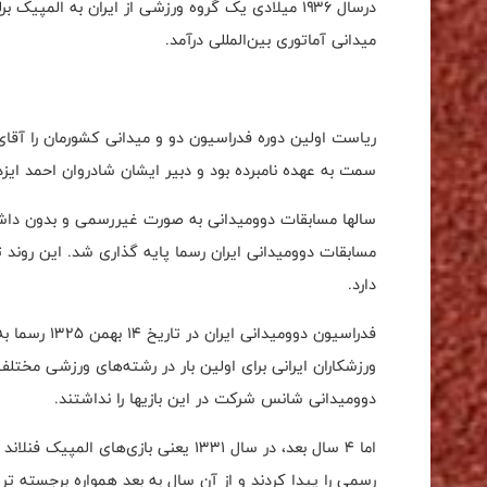
درسال ۱۹۳۶ میلادى یک گروه ورزشى از ایران به ال
میدانى آماتورى بین‌المللى درآمد
.
سمت به عهده نامبرده بود و دبیر ایشان شادروان احمد ایزدپ
مسابقات دوومیدانی ایران رسما پایه گذاری شد. این روند 
دارد
.
فدراسیون دوو
دوومیدانی شانس شرکت در این بازیها را نداشتند
.
اما 4 سال بعد، در سال 1331 یعنی بازی
رسمی را پیدا کردند و از آن سال به بعد همواره برجسته تر