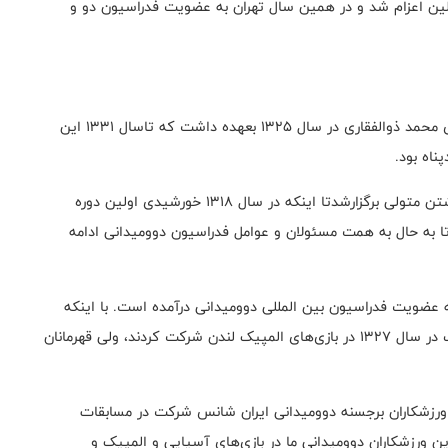
مپیک برلین اعزام شد و در همین سال تهران به عضویت فدراسیون دو و
ریاست اولین دوره فدراسیون دو و میدانى کشورمان را آقاى محمد ذوالفقارى در سال ۱۳۲۵ بعهده داشت که تاسال ۱۳۳۱ این
ناه بود
.
سالها مسابقات دوومیدانی به صورت غیررسمی و بدون داشتن متولی برگزارشدتا اینکه در سال 1318 خورشیدی اولین دوره
تا به حال به همت مسئولان و عوامل فدراسیون دوومیدانی ادامه
میدانی ایران در تاریخ 14 بهمن 1325 رسما به عضویت فدراسیون بین المللی دوومیدانی درآمده است. با اینکه
ورزشکاران ایرانی برای اولین بار در رشته‌های ورزشی مختلف در سال 1327 در بازی‌های المپیک لندن شرکت کردند، ولی قهرمانان
‌های المپیک فنلاند ورزشکاران برجسنه دوومیدانی ایران شانس شرکت در مسابقات
ین ورزشکاران دوومیدانی ما در بازی‌های آسیایی و المپیک و