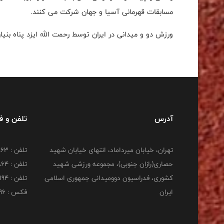
مسابقات قهرمانی آسیا و جهان شرکت می کنند
.
ورزش دو و میدانی در ایران توسط رحمت الله ایزد پناه بن
آدرس
تلفن و 
تهران، خیابان میرداماد، انتهای خیابان شهید
تلفن : 22277863
حصاری(رازان جنوبی)، مجموعه ورزشی شهید
تلفن : 22277864
کشوری، فدراسیون دوومیدانی جمهوری اسلامی
تلفن : 22253194
ایران
فکس : 22253196