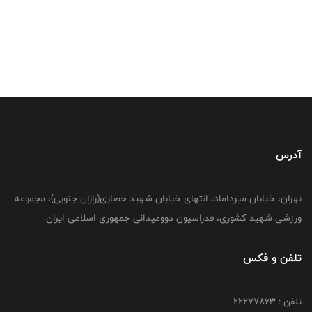
آدرس
تهران، خیابان میرداماد، انتهای خیابان شهید حصاری(رازان جنوبی)، مجموعه
ورزشی شهید کشوری، فدراسیون دوومیدانی جمهوری اسلامی ایران
تلفن و فکس
تلفن : 22277863