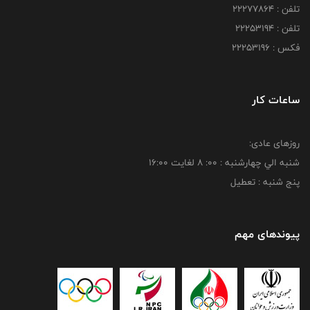
تلفن : 22277864
تلفن : 22253194
فکس : 22253196
ساعات کار
روزهای عادی:
شنبه الي چهارشنبه : 00: 8 لغايت 16:00
پنج شنبه : تعطیل
پیوندهای مهم