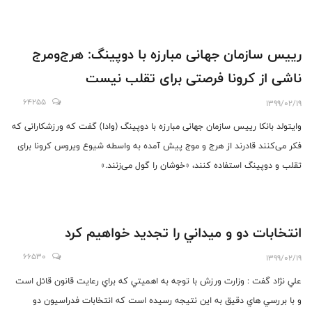
رییس سازمان جهانی مبارزه با دوپینگ: هرج‌ومرج
ناشی از کرونا فرصتی برای تقلب نیست
64255
1399/02/19
وایتولد بانکا رییس سازمان جهانی مبارزه با دوپینگ (وادا) گفت که ورزشکارانی که
فکر می‌کنند قادرند از هرج و موج پیش آمده به واسطه شیوع ویروس کرونا برای
تقلب و دوپینگ استفاده کنند، «خوشان را گول می‌زنند.»
انتخابات دو و ميداني را تجديد خواهيم كرد
66530
1399/02/19
علي نژاد گفت : وزارت ورزش با توجه به اهميتي كه براي رعايت قانون قائل است
و با بررسي هاي دقيق به اين نتيجه رسيده است كه انتخابات فدراسيون دو