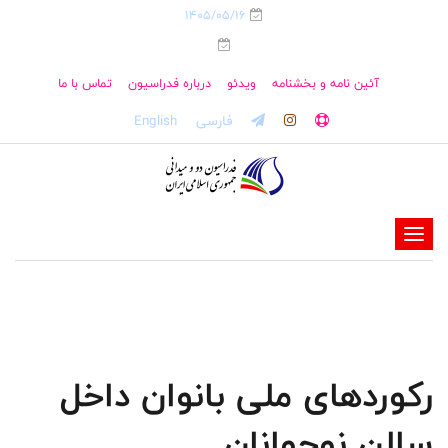
1405/05/16
آئین نامه و بخشنامه
ویدئو
درباره فدراسیون
تماس با ما
فارسی
English
-
-
-
-
-
رکوردهای ملی بانوان داخل
-
سالن نوجوانان