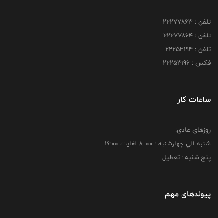
تلفن : 22277863
تلفن : 22277864
تلفن : 22253194
فکس : 22253196
ساعات کار
روزهای عادی:
شنبه الي چهارشنبه : 00: 8 لغايت 16:00
پنج شنبه : تعطیل
پیوندهای مهم