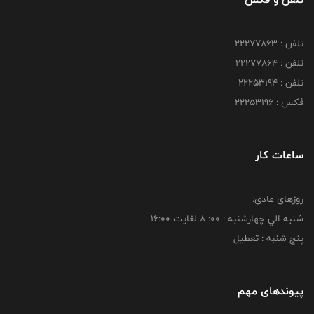
تلفن : 22277863
تلفن : 22277864
تلفن : 22253194
فکس : 22253196
ساعات کار
روزهای عادی:
شنبه الي چهارشنبه : 00: 8 لغايت 16:00
پنج شنبه : تعطیل
پیوندهای مهم