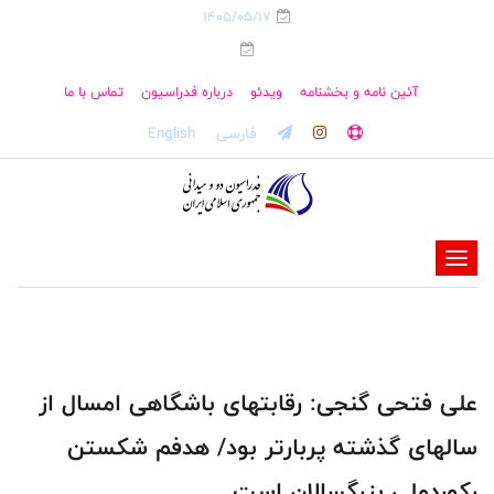
1405/05/17
آئین نامه و بخشنامه
ویدئو
درباره فدراسیون
تماس با ما
فارسی
English
-
-
-
-
-
علی فتحی گنجی: رقابتهای باشگاهی امسال از
-
سالهای گذشته پربارتر بود/ هدفم شکستن
رکوردملی بزرگسالان است