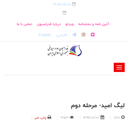
1405/05/15
آئین نامه و بخشنامه
ویدئو
درباره فدراسیون
تماس با ما
فارسی
English
-
-
-
-
-
لیگ امید- مرحله دوم
-
11:40
1399/07/02
31521
چاپ خبر