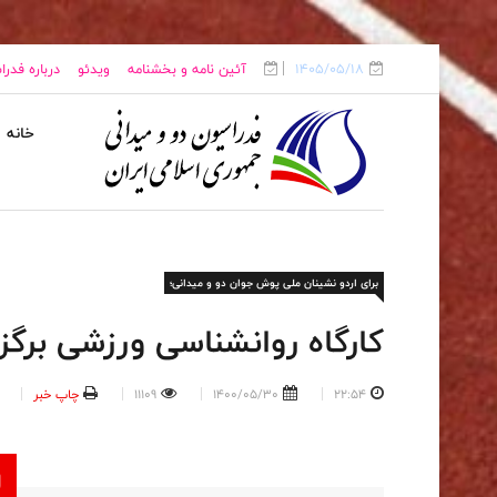
1405/05/18
آئین نامه و بخشنامه
ویدئو
درباره فدر
خانه
برای اردو نشینان ملی پوش جوان دو و میدانی؛
کارگاه روانشناسی ورزشی برگز
22:54
1400/05/30
11109
چاپ خبر