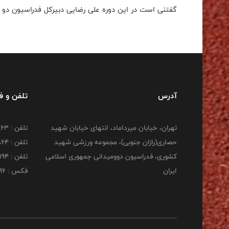
گفتنی است در این دوره علی رضایی دبیرکل فدراسیون دو 
آدرس
تلفن و 
تهران، خیابان میرداماد، انتهای خیابان شهید
تلفن : 22277863
حصاری(رازان جنوبی)، مجموعه ورزشی شهید
تلفن : 22277864
کشوری، فدراسیون دوومیدانی جمهوری اسلامی
تلفن : 22253194
ایران
فکس : 22253196