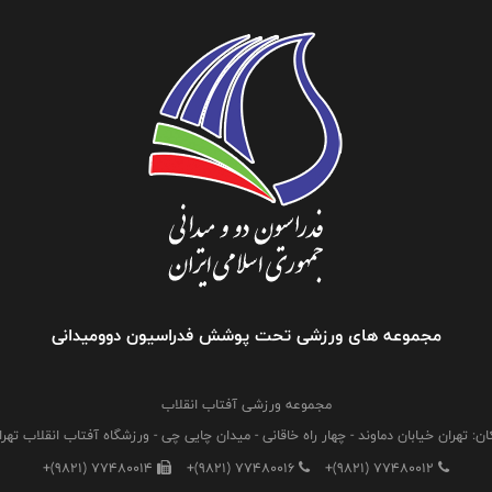
مجموعه های ورزشی تحت پوشش فدراسیون دوومیدانی
مجموعه ورزشی آفتاب انقلاب
ان: تهران خیابان دماوند - چهار راه خاقانی - میدان چایی چی - ورزشگاه آفتاب انقلاب تهرا
+(9821) 77480014
+(9821) 77480016
+(9821) 77480012