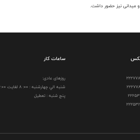
و میدانی نیز حضور داشت.
فکس
ساعات کار
روزهای عادی:
شنبه الي چهارشنبه : 00: 8 لغايت 16:00
پنج شنبه : تعطیل