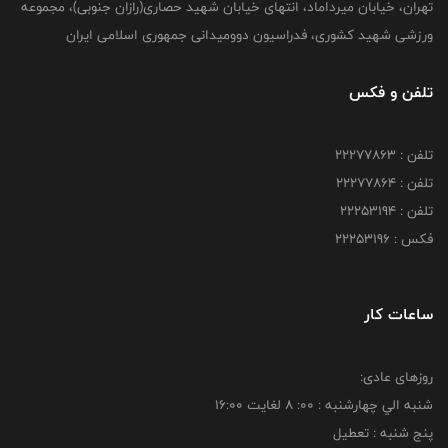
تهران، خیابان میرداماد، انتهای خیابان شهید حصاری(رازان جنوبی)، مجموعه
ورزشی شهید کشوری، فدراسیون دوومیدانی جمهوری اسلامی ایران
تلفن و فکس
تلفن : 22277863
تلفن : 22277864
تلفن : 22253194
فکس : 22253196
ساعات کار
روزهای عادی:
شنبه الي چهارشنبه : 00: 8 لغايت 16:00
پنج شنبه : تعطیل