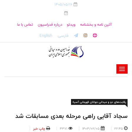
1405/05/16
آئین نامه و بخشنامه
ویدئو
درباره فدراسیون
تماس با ما
فارسی
English
-
-
-
-
رقابت‌های دو و میدانی جوانان قهرمانی آسیا؛
-
-
سجاد آقایی راهی مرحله بعدی مسابقات شد
22:45
1403/02/05
4371
چاپ خبر