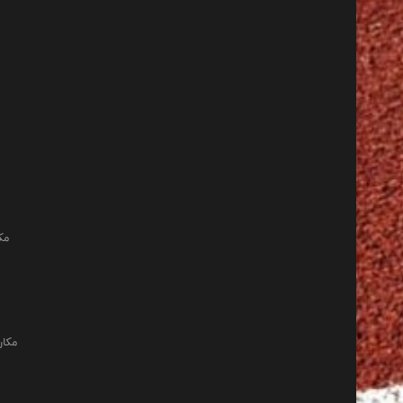
مک
مکان