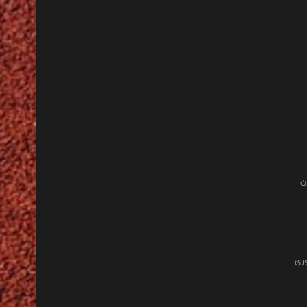
ن
وری