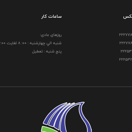
فکس
ساعات کار
روزهای عادی:
شنبه الي چهارشنبه : 00: 8 لغايت 16:00
پنج شنبه : تعطیل