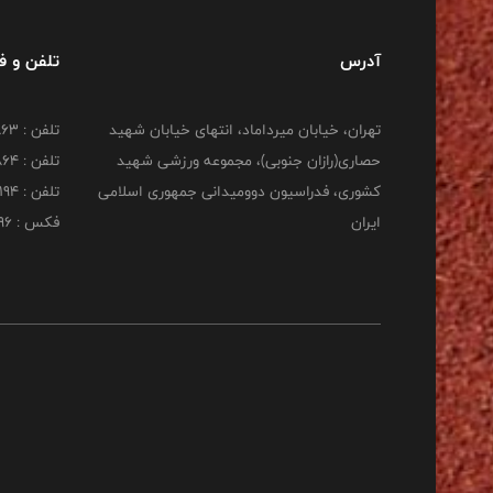
آدرس
تلفن و 
تهران، خیابان میرداماد، انتهای خیابان شهید
تلفن : 22277863
حصاری(رازان جنوبی)، مجموعه ورزشی شهید
تلفن : 22277864
کشوری، فدراسیون دوومیدانی جمهوری اسلامی
تلفن : 22253194
ایران
فکس : 22253196